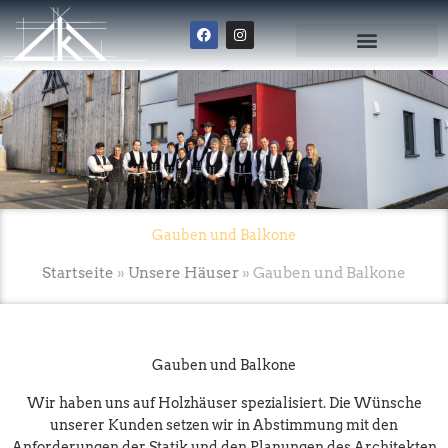
Zum
F
I
Inhalt
a
n
springen
c
s
e
t
b
a
o
g
o
r
k
a
m
Gauben und Balkone
Startseite
»
Unsere Häuser
»
Gauben und Balkone
Gauben und Balkone
Wir haben uns auf Holzhäuser spezialisiert. Die Wünsche
unserer Kunden setzen wir in Abstimmung mit den
Anforderungen der Statik und den Planungen des Architekten