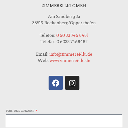
ZIMMEREI LKI GMBH
Am Sandberg 3a
35519 Rockenberg/Oppershofen
Telefon:
0 60 33 746 8481
Telefax: 0 6033 7468482
Email:
info@zimmerei-lki.de
Web:
www.zimmerei-lki.de
F
I
a
n
c
s
e
t
b
a
VOR- UND ZUNAME
o
g
o
r