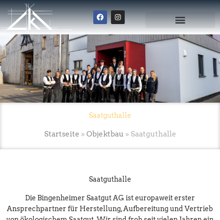
Zum
F
I
Inhalt
a
n
springen
c
s
e
t
b
a
o
g
o
r
k
a
m
Saatguthalle
Startseite
»
Objektbau
»
Saatguthalle
Saatguthalle
Die Bingenheimer Saatgut AG ist europaweit erster
Ansprechpartner für Herstellung, Aufbereitung und Vertrieb
von ökologischem Saatgut. Wir sind froh seit vielen Jahren ein