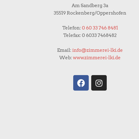
Am Sandberg 3a
35519 Rockenberg/Oppershofen
Telefon:
0 60 33 746 8481
Telefax: 0 6033 7468482
Email:
info@zimmerei-lki.de
Web:
www.zimmerei-lki.de
F
I
a
n
c
s
e
t
b
a
o
g
o
r
k
a