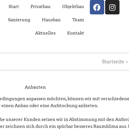
F
I
Start
Privatbau
Objektbau
a
n
c
s
Sanierung
Hausbau
Team
e
t
b
a
Aktuelles
Kontakt
o
g
o
r
k
a
m
Startseite
Anbauten
sbedingungen anpassen möchten, können wir mit verschiedene
 einen Anbau oder eine Aufstockung anbieten.
che unserer Kunden setzen wir in Abstimmung mit den Anfor
 zeichnen sich durch ein spürbar besseres Raumklima aus. Si