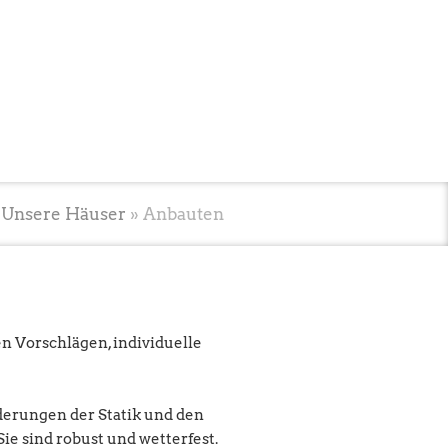
»
Unsere Häuser
»
Anbauten
n Vorschlägen, individuelle
derungen der Statik und den
e sind robust und wetterfest.